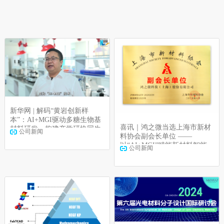
新华网 | 解码“黄岩创新样
本”：AI+MGI驱动多糖生物基
喜讯｜鸿之微当选上海市新材
材料研发，构建产学研协同生
公司新闻
料协会副会长单位 ——
态
以“AI+MGI”赋能新材料智能
公司新闻
研发生态建设