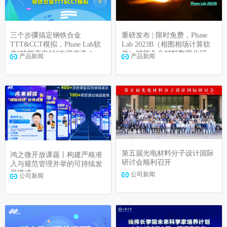
重磅发布 | 限时免费，Phase
三个步骤搞定钢铁合金
Lab 2023B（相图相场计算软
TTT&CCT模拟，Phase Lab软
件）赋能合金材料数字化研
件“技能充电站”欢迎来造！
产品新闻
产品新闻
发！
第五届光电材料分子设计国际
鸿之微开放课题丨构建严格准
研讨会顺利召开
入与规范管理并举的可持续发
展模式
公司新闻
公司新闻