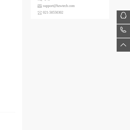
support@hzwtech.com
021-50550302