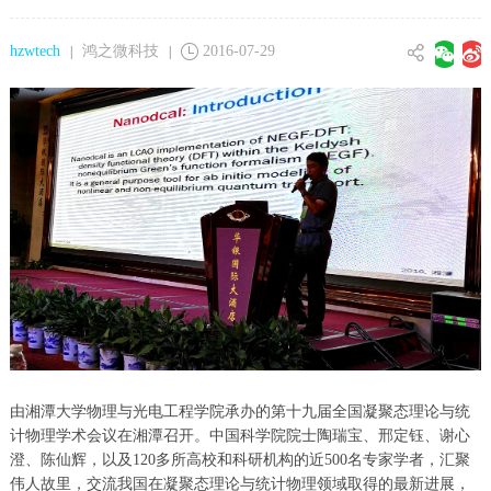
hzwtech
鸿之微科技
2016-07-29
|
|
由湘潭大学物理与光电工程学院承办的第十九届全国凝聚态理论与统
计物理学术会议在湘潭召开。中国科学院院士陶瑞宝、邢定钰、谢心
澄、陈仙辉，以及120多所高校和科研机构的近500名专家学者，汇聚
伟人故里，交流我国在凝聚态理论与统计物理领域取得的最新进展，