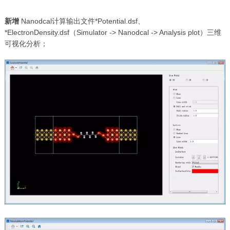
新增
Nanodcal计算输出文件*Potential.dsf、
*ElectronDensity.dsf（Simulator -> Nanodcal -> Analysis plot）三维
可视化分析；