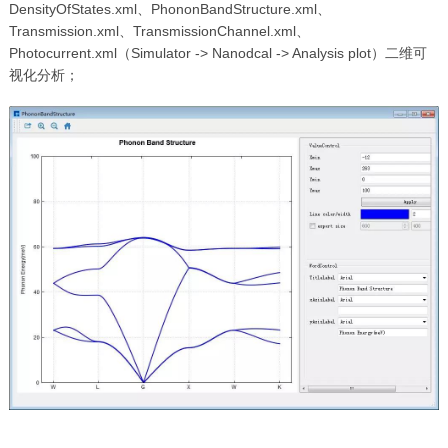
DensityOfStates.xml、PhononBandStructure.xml、
Transmission.xml、TransmissionChannel.xml、
Photocurrent.xml（Simulator -> Nanodcal -> Analysis plot）二维可
视化分析；