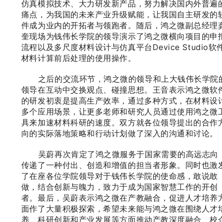
仿真模拟技术、大力研发新产品，努力解决国内外普遍
痛点，为我国的未来产业升级赋能，让我国自主研发的
件成为业内的开拓者与领跑者。随后，鸿之微副总经理
奎现场为钱伟长学院的领导演示了鸿之微横向项目的申
流程以及多尺度材料设计与仿真平台Device Studio软
材料计算前后处理的使用操作。
之后的交流环节，鸿之微的领导和上大钱伟长学院
领导在互动中交换观点、碰撞思想。王音表示鸿之微软
的研发初衷是提高生产效率，通过多种方式，在材料设
多个应用场景，让更多老师和研究人员通过使用鸿之微
具来加速材料科研的速度。双方就各位领导提出的合作
向的实际落地策略和行动计划做了深入的沟通和讨论。
吴蔚再次肯定了鸿之微服务于国家需要的高远志向
传递了一种付出、创造和增值的担当者形象。同时也激
了在座各位学院领导对于钱伟长学院的使命感，敢说敢
做，结合创新与魄力，致力于成为国家智慧工作的开创
者。最后，吴蔚表示鸿之微在产教融合，促进人才培养
面作了大量积极探索，希望未来能与鸿之微在围绕人才
养、科研创新和产业发展等方面推动产教深度融合、校