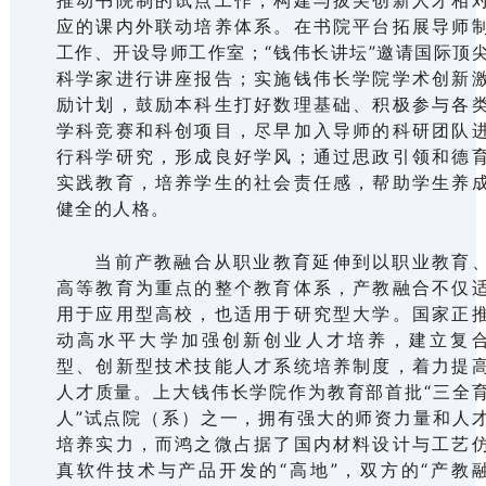
推动书院制的试点工作，构建与拔尖创新人才相
应的课内外联动培养体系。在书院平台拓展导师
工作、开设导师工作室；“钱伟长讲坛”邀请国际顶
科学家进行讲座报告；实施钱伟长学院学术创新
励计划，鼓励本科生打好数理基础、积极参与各
学科竞赛和科创项目，尽早加入导师的科研团队
行科学研究，形成良好学风；通过思政引领和德
实践教育，培养学生的社会责任感，帮助学生养
健全的人格。
当前产教融合从职业教育延伸到以职业教育
高等教育为重点的整个教育体系，产教融合不仅
用于应用型高校，也适用于研究型大学。国家正
动高水平大学加强创新创业人才培养，建立复
型、创新型技术技能人才系统培养制度，着力提
人才质量。上大钱伟长学院作为教育部首批“三全
人”试点院（系）之一，拥有强大的师资力量和人
培养实力，而鸿之微占据了国内材料设计与工艺
真软件技术与产品开发的“高地”，双方的“产教