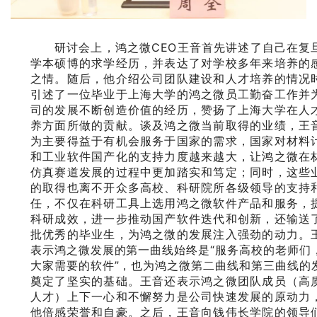
研讨会上，鸿之微CEO王音首先讲述了自己在复
学本硕博的求学经历，并表达了对学校多年来培养的
之情。随后，他介绍公司团队建设和人才培养的情况
引述了一位毕业于上海大学的鸿之微员工勤奋工作并
司的发展不断创造价值的经历，赞扬了上海大学在人
养方面所做的贡献。谈及鸿之微当前取得的业绩，王
为主要得益于有机会服务于国家的需求，国家对材料
和工业软件国产化的支持力度越来越大，让鸿之微在
仿真赛道发展的过程中更加踏实和笃定；同时，这些
的取得也离不开众多高校、科研院所各级领导的支持
任，不仅在科研工具上选用鸿之微软件产品和服务，
科研成效，进一步推动国产软件迭代和创新，还输送
批优秀的毕业生，为鸿之微的发展注入强劲的动力。
表示鸿之微发展的第一曲线始终是“服务高校的老师们
大家需要的软件”，也为鸿之微第二曲线和第三曲线的
奠定了坚实的基础。王音还表示鸿之微团队成员（高
人才）上下一心和不懈努力是公司快速发展的原动力
他倍感荣誉和自豪。之后，王音向钱伟长学院的领导