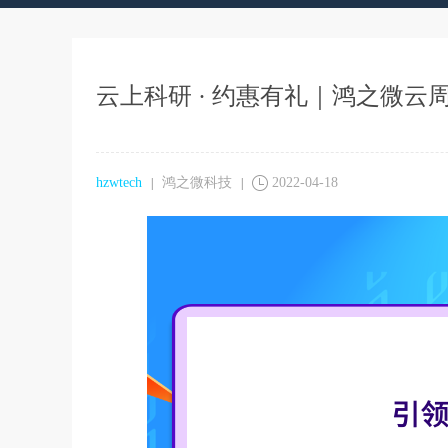
云上科研 · 约惠有礼｜鸿之微
hzwtech
鸿之微科技
2022-04-18
|
|