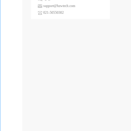
support@hzwtech.com
021-50550302