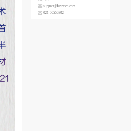
support@hzwtech.com
021-50550302