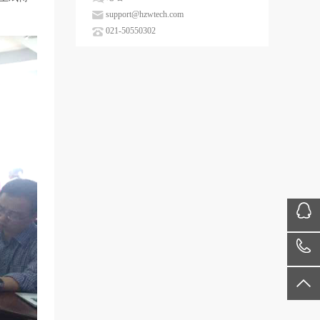
support@hzwtech.com
021-50550302