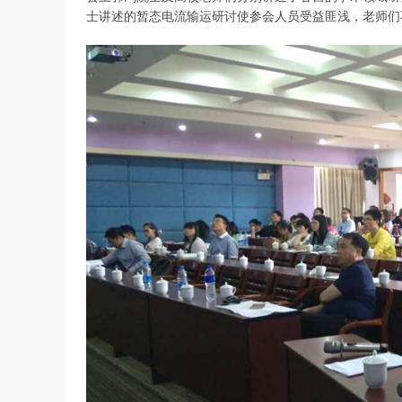
士讲述的暂态电流输运研讨使参会人员受益匪浅，老师们