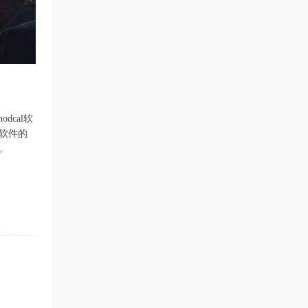
cal软
软件的
。