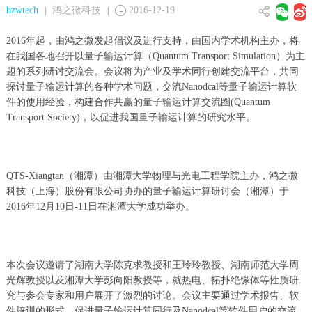
hzwtech
鸿之微科技
2016-12-19
|
|
2016年起，由鸿之微发起倡议及进行支持，由国内学术机构主办，将
在我国各地召开以量子输运计算（Quantum Transport Simulation）为主
题的系列研讨交流会。会议将为产业及学术同行创建交流平台，共同
探讨量子输运计算的各种学术问题，交流Nanodcal等量子输运计算软
件的使用经验，构建合作共赢的量子输运计算交流圈(Quantum
Transport Society)，以促进我国量子输运计算的研究水平。
QTS-Xiangtan（湘潭）由湘潭大学物理与光电工程学院主办，鸿之微
科技（上海）股份有限公司协办的量子输运计算研讨会（湘潭）于
2016年12月10日-11日在湘潭大学成功举办。
本次会议邀请了湖南大学陈克求教授和王玲玲教授、湖南师范大学周
光辉教授以及湘潭大学彭向阳教授等，就热电、拓扑绝缘体等性质研
究与参会专家和用户展开了激烈的讨论。会议主要通过学术报告、软
件培训的形式，促进量子输运计算同行及Nanodcal等软件用户的交流